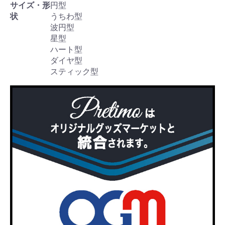
サイズ・形
円型
状
うちわ型
波円型
星型
ハート型
ダイヤ型
スティック型